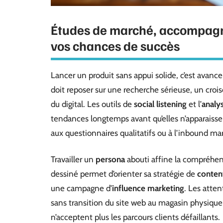
Études de marché, accompagn
vos chances de succès
Lancer un produit sans appui solide, c’est avanc
doit reposer sur une recherche sérieuse, un cr
du digital. Les outils de
social listening
et l’
analy
tendances longtemps avant qu’elles n’apparaissent
aux questionnaires qualitatifs ou à l’inbound m
Travailler un
persona
abouti affine la compréhen
dessiné permet d’orienter sa stratégie de
conten
une campagne d’
influence marketing
. Les atte
sans transition du site web au magasin physiqu
n’acceptent plus les parcours clients défaillants.