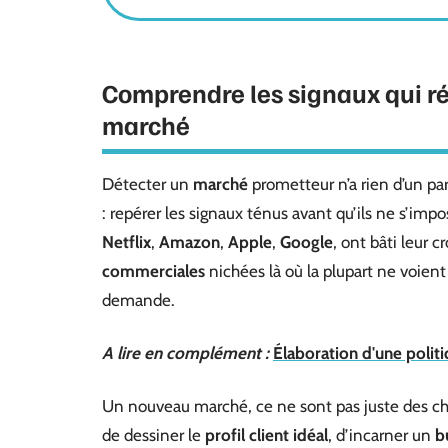
Comprendre les signaux qui ré
marché
Détecter un
marché
prometteur n’a rien d’un par
: repérer les signaux ténus avant qu’ils ne s’im
Netflix
,
Amazon
,
Apple
,
Google
, ont bâti leur c
commerciales
nichées là où la plupart ne voie
demande.
A lire en complément :
Élaboration d'une politi
Un nouveau marché, ce ne sont pas juste des chif
de dessiner le
profil client idéal
, d’incarner un
b