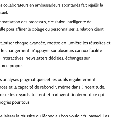
es collaborateurs en ambassadeurs spontanés fait rejaillir la
tuel.
omatisation des processus, circulation intelligente de
ielle pour affiner le ciblage ou personnaliser la relation client.
aloriser chaque avancée, mettre en lumière les réussites et
 le changement. S’appuyer sur plusieurs canaux facilite
s interactives, newsletters dédiées, échanges sur
force propre.
les analyses pragmatiques et les outils régulièrement
es et la capacité de rebondir, même dans l’incertitude.
roiser les regards, testent et partagent finalement ce qui
rogrès pour tous.
 laisser la réussite ou l’échec au bon vouloir du hasard. Les